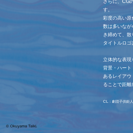
さらに、CG
す。
彩度の高い原
数は多いなが
き締めて、散
タイトルロゴ
立体的な表現
背景・ハート
あるレイアウ
ることで距離
CL：劇団子供鉅人 
© Okuyama Taiki.