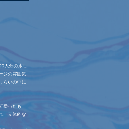
00人分の水し
ージの雰囲気
しらいの中に
て塗ったも
れ、立体的な