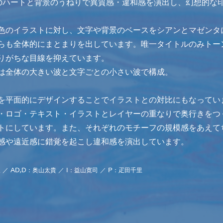
のハートと背景のうねりで異質感・違和感を演出し、幻想的な
色のイラストに対し、文字や背景のベースをシアンとマゼンタ
らも全体的にまとまりを出しています。唯一タイトルのみトー
りがちな目線を抑えています。
は全体の大きい波と文字ごとの小さい波で構成。
を平面的にデザインすることでイラストとの対比にもなってい
・ロゴ・テキスト・イラストとレイヤーの重なりで奥行きをつ
トにしています。また、それぞれのモチーフの規模感をあえて
感や遠近感に錯覚を起こし違和感を演出しています。
／ AD,D：奥山太貴 ／ I：益山寛司 ／ P：疋田千里