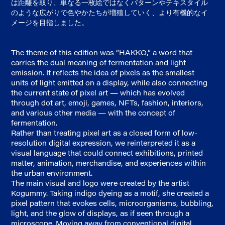
は距離を取り、単なる一枚絵ではなくパターンやテキスタイル
のような広がりで色やかたちが増殖していく、より有機的なイ
メージを目指しました。
The theme of this edition was “HAKKO,” a word that
carries the dual meaning of fermentation and light
emission. It reflects the idea of pixels as the smallest
units of light emitted on a display, while also connecting
the current state of pixel art — which has evolved
through dot art, emoji, games, NFTs, fashion, interiors,
and various other media — with the concept of
fermentation.
Rather than treating pixel art as a closed form of low-
resolution digital expression, we reinterpreted it as a
visual language that could connect exhibitions, printed
matter, animation, merchandise, and experiences within
the urban environment.
The main visual and logo were created by the artist
Kogummy. Taking indigo dyeing as a motif, she created a
pixel pattern that evokes cells, microorganisms, bubbling,
light, and the glow of displays, as if seen through a
microscope. Moving away from conventional digital