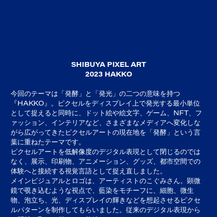
SHIBUYA PIXEL ART
2023 HAKKO
今回のテーマは「発酵」と「発光」の二つの意味を持つ
『HAKKO』。ピクセルをディスプレイ上で発光する最小単位
として捉えると同時に、ドット絵や絵文字、ゲーム、NFT、フ
ァッション、インテリアなど、さまざまなメディアへ変化しな
がら広がってきたピクセルアートの現在地を「発酵」という言
葉に重ねたテーマです。
ピクセルアートを低解像度のデジタル表現として閉じるのでは
なく、展示、印刷物、アニメーション、グッズ、都市空間での
体験へと接続する視覚言語として捉え直しました。
メインビジュアルとロゴは、アーティストのこぐみさん。顕微
鏡で覗き込むような視点で、藍染をモチーフに、細胞、微生
物、泡立ち、光、ディスプレイの輝きなどを想起させるピクセ
ルパターンを制作してもらいました。従来のデジタル表現から